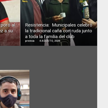
READ
MORE
rporó al
Resistencia: Municipales celebró
z a su
la tradicional caña con ruda junto
a toda la familia del club
prensa
4 AGOSTO, 2026