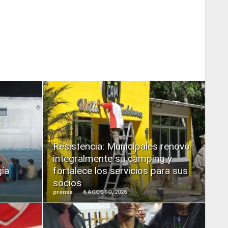
READ
MORE
Resistencia: Municipales renovó
integralmente su camping y
gía
fortalece los servicios para sus
socios
prensa
6 AGOSTO, 2026