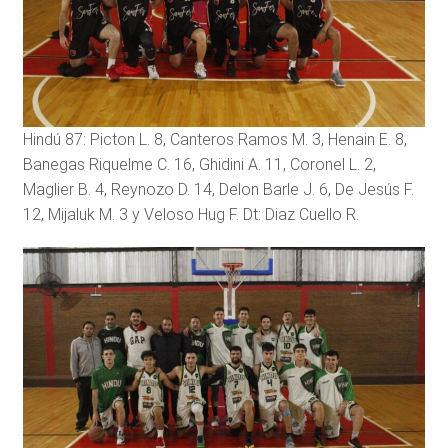
Hindú 87: Picton L. 8, Canteros Ramos M. 3, Henain E. 8,
Banegas Riquelme C. 16, Ghidini A. 11, Coronel L. 2,
Maglier B. 4, Reynozo D. 14, Delon Barle J. 6, De Jesús F.
12, Mijaluk M. 3 y Veloso Hug F. Dt: Diaz Cuello R.