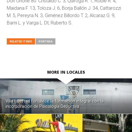
Don Orione 80: Cristaldo C. 3, Quiroga R. 1, Roble R. 4,
Maidana F. 13, Toloza J. 6, Borja Ballón J. 34, Cattarozzi
M. 5, Pereyra N. 3, Giménez Billordo T. 2, Alcaraz G. 9,
Barni L. y Varga L. Dt; Ruberto S.
RELATED ITEMS
PORTADA
MORE IN LOCALES
Villa Libertad fortalece la formación integral con la
incorporación de Psicología Deportiva