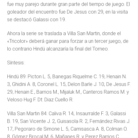
fue muy parejo durante gran parte del tiempo de juego. El
goleador del encuentro fue De Jesus con 29, en la visita
se destacó Galassi con 19.
Ahora la serie se traslada a Villa San Martin, donde el
«Tricolor» deberá ganar para forzar a un tercer juego, de
lo contrario Hindú alcanzaría la final del Torneo.
Síntesis:
Hindú 89: Picton L. 5, Banegas Riquelme C. 19, Henain N.
3, Ghidini A. 8, Coronel L. 15, Delon Barle J. 10, De Jesus F.
29, Henain E., Barrios M., Mijaluk M., Canteros Ramos M. y
Veloso Hug F. Dt: Diaz Cuello R.
Villa San Martin 84: Caliva R. 14, Insaurralde F. 3, Galassi
B. 19, San Vicente J. 2, Guisasola R. 2, Fernández Rivas J.
17, Pegoraro de Simone L. 5, Camisasca A. 8, Colman O.
8, Gómez Brocal M. 6, Mañanes R. y Perez Barrios C.