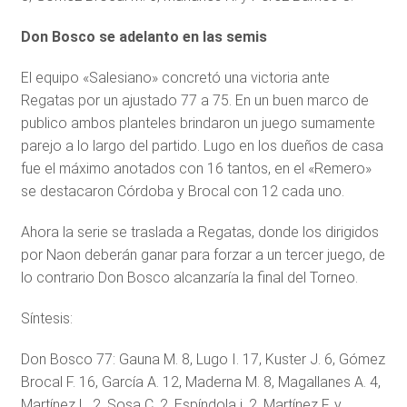
Don Bosco se adelanto en las semis
El equipo «Salesiano» concretó una victoria ante
Regatas por un ajustado 77 a 75. En un buen marco de
publico ambos planteles brindaron un juego sumamente
parejo a lo largo del partido. Lugo en los dueños de casa
fue el máximo anotados con 16 tantos, en el «Remero»
se destacaron Córdoba y Brocal con 12 cada uno.
Ahora la serie se traslada a Regatas, donde los dirigidos
por Naon deberán ganar para forzar a un tercer juego, de
lo contrario Don Bosco alcanzaría la final del Torneo.
Síntesis:
Don Bosco 77: Gauna M. 8, Lugo I. 17, Kuster J. 6, Gómez
Brocal F. 16, García A. 12, Maderna M. 8, Magallanes A. 4,
Martínez L. 2, Sosa C. 2, Espíndola j. 2, Martínez F. y