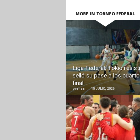
MORE IN TORNEO FEDERAL
READ
MORE
Liga Federal: Tokio resist
selló su pase a los cuart
final
prensa
15 JULIO, 2026
READ
MORE