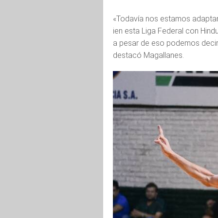
«Todavía nos estamos adaptan
ien esta Liga Federal con Hin
a pesar de eso podemos decir
destacó Magallanes.