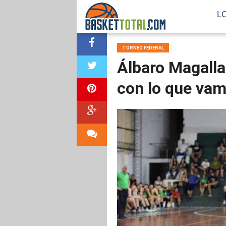
L
TORNEO FEDERAL
Álbaro Magall
con lo que va