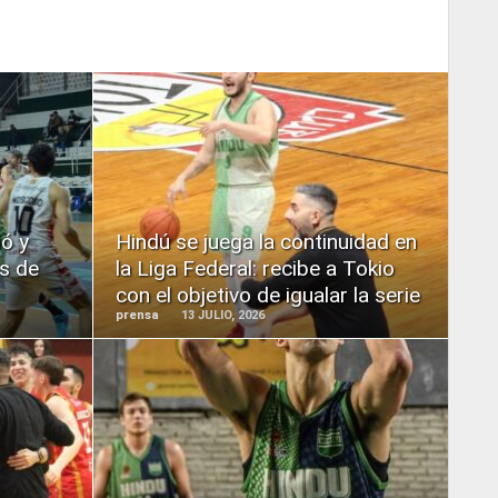
READ
MORE
ió y
Hindú se juega la continuidad en
os de
la Liga Federal: recibe a Tokio
con el objetivo de igualar la serie
prensa
13 JULIO, 2026
READ
MORE