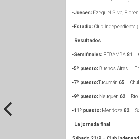
-Jueces:
Ezequiel Silva, Flore
-Estadio:
Club Independiente 
Resultados
-Semifinales:
FEBAMBA
81
– 
-5º puesto:
Buenos Aires – En
-7º puesto:
Tucumán
65
– Chu
-9º puesto:
Neuquén
62
– Río
-11º puesto:
Mendoza
82
– S
La jornada final
Sábado 21/9 – Club Independ