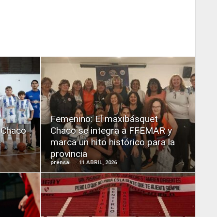
READ
MORE
Femenino: El maxibásquet
 Chaco
Chaco se integra a FFEMAR y
e
marca un hito histórico para la
provincia
prensa
11 ABRIL, 2026