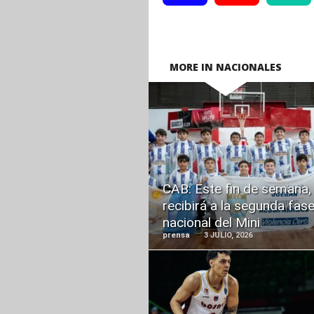
MORE IN NACIONALES
READ
MORE
CAB: Este fin de semana,
recibirá a la segunda fas
nacional del Mini
prensa
3 JULIO, 2026