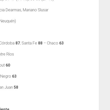
ncia Dearmas, Mariano Slusar
(Neuquén)
Córdoba
87
; Santa Fe
88
– Chaco
63
tre Ríos
but
60
 Negro
63
an Juan
58
iente