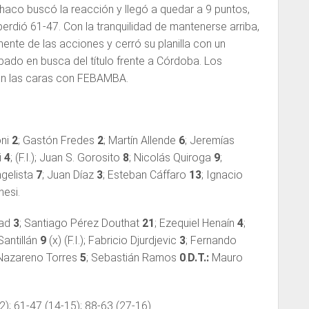
haco buscó la reacción y llegó a quedar a 9 puntos,
erdió 61-47. Con la tranquilidad de mantenerse arriba,
ente de las acciones y cerró su planilla con un
ábado en busca del título frente a Córdoba. Los
án las caras con FEBAMBA.
oni
2
; Gastón Fredes
2
; Martín Allende
6
; Jeremías
i
4
; (F.I.); Juan S. Gorosito
8
; Nicolás Quiroga
9
;
ngelista
7
; Juan Díaz
3
; Esteban Cáffaro
13
; Ignacio
esi.
nad
3
; Santiago Pérez Douthat
21
; Ezequiel Henaín
4
;
Santillán
9
(x) (F.I.); Fabricio Djurdjevic
3
; Fernando
 Nazareno Torres
5
; Sebastián Ramos
0
.
D.T.:
Mauro
); 61-47 (14-15); 88-63 (27-16)