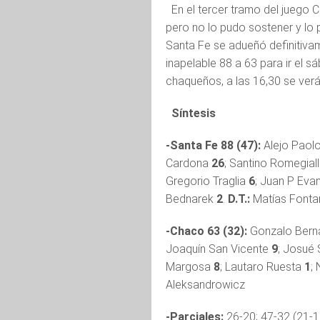
En el tercer tramo del juego C
pero no lo pudo sostener y lo p
Santa Fe se adueñó definitivam
inapelable 88 a 63 para ir el s
chaqueños, a las 16,30 se ver
Síntesis
-Santa Fe 88 (47):
Alejo Paol
Cardona
26
; Santino Romegiall
Gregorio Traglia
6
; Juan P Eva
Bednarek
2
.
D.T.:
Matías Fontan
-Chaco 63 (32):
Gonzalo Ber
Joaquín San Vicente
9
; Josué 
Margosa
8
; Lautaro Ruesta
1
;
Aleksandrowicz
-Parciales:
26-20; 47-32 (21-12