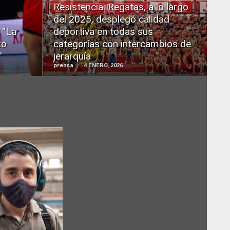
READ
Resistencia: Regatas, a lo largo
MORE
del 2025, desplegó calidad
 “La
deportiva en todas sus
zo
categorías con intercambios de
”
jerarquía
prensa
4 ENERO, 2026