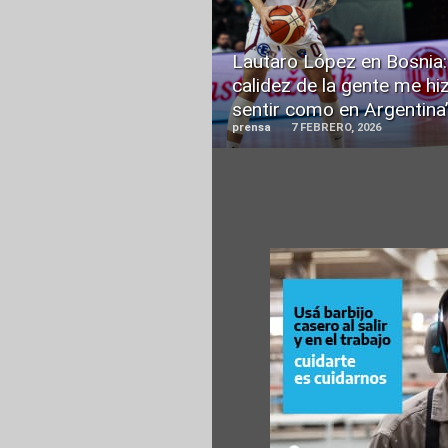
READ
MORE
Lautaro López en Bosnia:
calidez de la gente me hi
sentir como en Argentina
prensa
7 FEBRERO, 2026