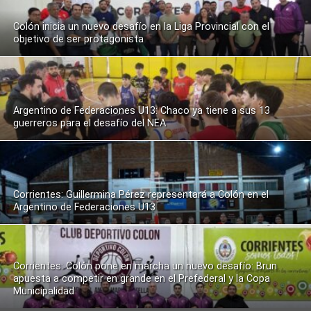
Colón inicia un nuevo desafío en la Liga Provincial con el
objetivo de ser protagonista
Argentino de Federaciones U13: Chaco ya tiene a sus 13
guerreros para el desafío del NEA
Corrientes: Guillermina Pérez representará a Colón en el
Argentino de Federaciones U13
Corrientes: Colón pone en marcha un nuevo desafío: Brun
apuesta a competir en grande en el Prefederal y la Copa
Municipalidad