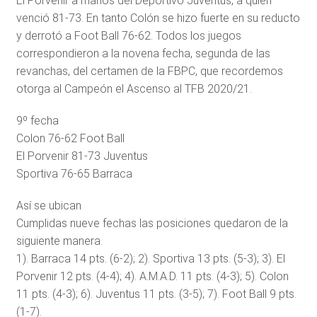
El Porvenir a manos del Deportivo Juventus, a quien
venció 81-73. En tanto Colón se hizo fuerte en su reducto
y derrotó a Foot Ball 76-62. Todos los juegos
correspondieron a la novena fecha, segunda de las
revanchas, del certamen de la FBPC, que recordemos
otorga al Campeón el Ascenso al TFB 2020/21.
9º fecha
Colon 76-62 Foot Ball
El Porvenir 81-73 Juventus
Sportiva 76-65 Barraca
Así se ubican
Cumplidas nueve fechas las posiciones quedaron de la
siguiente manera.
1). Barraca 14 pts. (6-2); 2). Sportiva 13 pts. (5-3); 3). El
Porvenir 12 pts. (4-4); 4). A.M.A.D. 11 pts. (4-3); 5). Colon
11 pts. (4-3); 6). Juventus 11 pts. (3-5); 7). Foot Ball 9 pts.
(1-7).