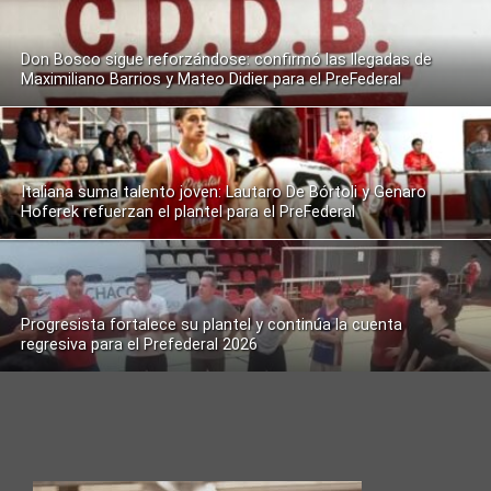
Don Bosco sigue reforzándose: confirmó las llegadas de
Maximiliano Barrios y Mateo Didier para el PreFederal
Italiana suma talento joven: Lautaro De Bórtoli y Genaro
Hoferek refuerzan el plantel para el PreFederal
Progresista fortalece su plantel y continúa la cuenta
regresiva para el Prefederal 2026