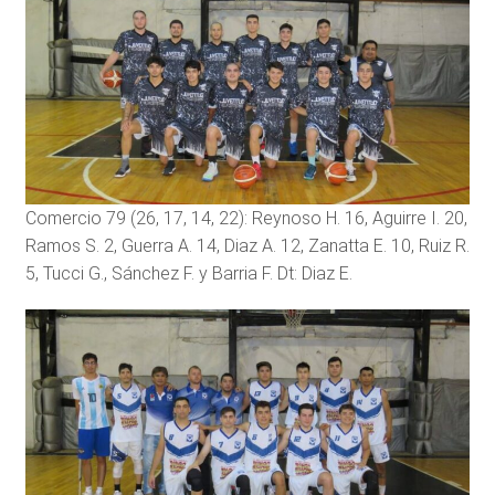
Comercio 79 (26, 17, 14, 22): Reynoso H. 16, Aguirre I. 20,
Ramos S. 2, Guerra A. 14, Diaz A. 12, Zanatta E. 10, Ruiz R.
5, Tucci G., Sánchez F. y Barria F. Dt: Diaz E.