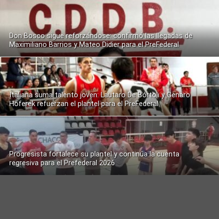
Don Bosco sigue reforzándose: confirmó las llegadas de
Maximiliano Barrios y Mateo Didier para el PreFederal
Italiana suma talento joven: Lautaro De Bórtoli y Genaro
Hoferek refuerzan el plantel para el PreFederal
Progresista fortalece su plantel y continúa la cuenta
regresiva para el Prefederal 2026