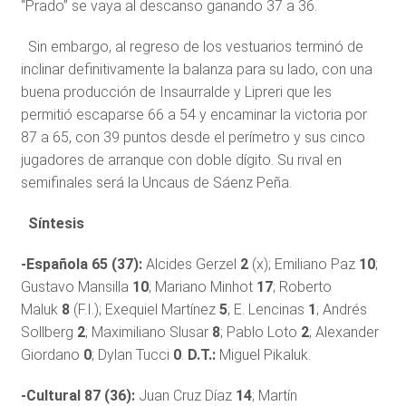
“Prado” se vaya al descanso ganando 37 a 36.
Sin embargo, al regreso de los vestuarios terminó de
inclinar definitivamente la balanza para su lado, con una
buena producción de Insaurralde y Lipreri que les
permitió escaparse 66 a 54 y encaminar la victoria por
87 a 65, con 39 puntos desde el perímetro y sus cinco
jugadores de arranque con doble dígito. Su rival en
semifinales será la Uncaus de Sáenz Peña.
Síntesis
-Española 65 (37):
Alcides Gerzel
2
(x); Emiliano Paz
10
;
Gustavo Mansilla
10
; Mariano Minhot
17
; Roberto
Maluk
8
(F.I.); Exequiel Martínez
5
; E. Lencinas
1
; Andrés
Sollberg
2
; Maximiliano Slusar
8
; Pablo Loto
2
; Alexander
Giordano
0
; Dylan Tucci
0
.
D.T.:
Miguel Pikaluk.
-Cultural 87 (36):
Juan Cruz Díaz
14
; Martín