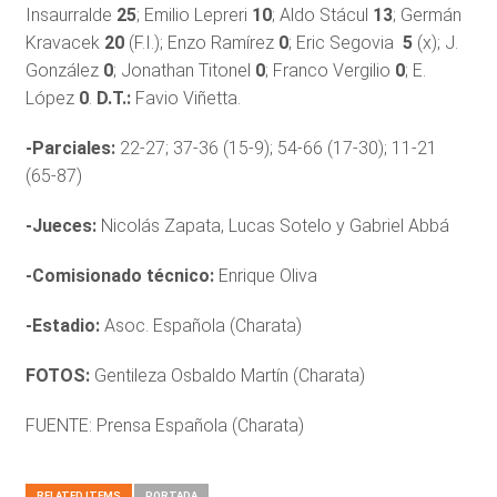
Insaurralde
25
; Emilio Lepreri
10
; Aldo Stácul
13
; Germán
Kravacek
20
(F.I.); Enzo Ramírez
0
; Eric Segovia
5
(x); J.
González
0
; Jonathan Titonel
0
; Franco Vergilio
0
; E.
López
0
.
D.T.:
Favio Viñetta.
-Parciales:
22-27; 37-36 (15-9); 54-66 (17-30); 11-21
(65-87)
-Jueces:
Nicolás Zapata, Lucas Sotelo y Gabriel Abbá
-Comisionado técnico:
Enrique Oliva
-Estadio:
Asoc. Española (Charata)
FOTOS:
Gentileza Osbaldo Martín (Charata)
FUENTE: Prensa Española (Charata)
RELATED ITEMS
PORTADA