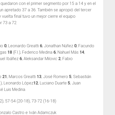
 quedaron con el primer segmento por 15 a 14 y en el
un apretado 37 a 36. También se apropió del tercer
y vuelta final tuvo un mejor cierre el equipo
 73 a 72.
bio
0
; Leonardo Greatti
6
; Jonathan Núñez
0
; Facundo
egas
18
(F.I.); Federico Medina
6
; Nahuel Más
14
;
guel Ibáñez
6
; Aleksandar Milovic
2
; Fabio
go
21
; Marcos Greatti
13
; José Romero
5
; Sebastián
I.); Leonardo López
12
; Luciano Duarte
5
; Juan
é Luis Medina.
); 57-54 (20-18); 73-72 (16-18)
onzalo Castro e Iván Adamczuk