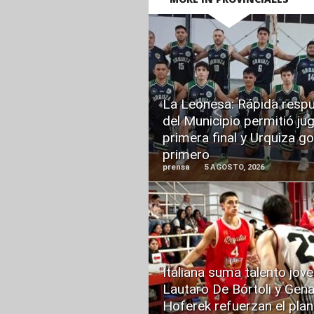
READ
MORE
La Leonesa: Rápida resp
del Municipio permitió jug
primera final y Urquiza g
primero
prensa
5 AGOSTO, 2026
READ
MORE
Italiana suma talento jove
Lautaro De Bórtoli y Gen
Hoferek refuerzan el plan