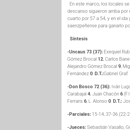
En este marco, los locales se
descanso siguieron arriba por 
cuarto por 57 a 54, y en el ida 
saenzpeñense para ganarlo por
Síntesis
-Uncaus 73 (37):
Exequiel Ru
Gómez Brocal
12
; Carlos Ban
Alejandro Gómez Brocal
9
; Mi
Fernández
0
.
D.T.:
Gabriel Graf.
-Don Bosco 72 (36):
Iván Lu
Carabajal
4
; Juan Chacón
6
(F.
Ferraris
6
; L. Alonso
0
.
D.T.:
Jos
-Parciales:
15-14; 37-36 (22-22
-Jueces:
Sebastián Vasallo, G