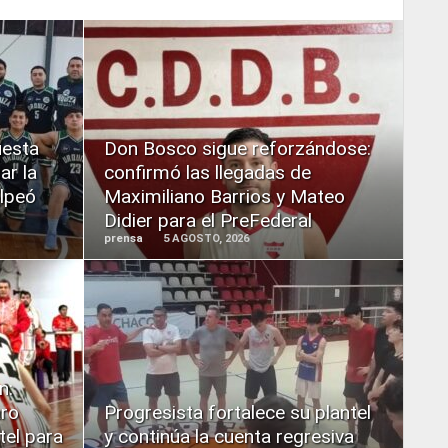
READ
MORE
uesta
Don Bosco sigue reforzándose:
ar la
confirmó las llegadas de
olpeó
Maximiliano Barrios y Mateo
Didier para el PreFederal
prensa
5 AGOSTO, 2026
READ
MORE
n:
aro
Progresista fortalece su plantel
tel para
y continúa la cuenta regresiva