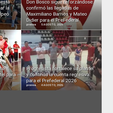
uesta
Don Bosco sigue reforzándose:
ar la
confirmó las llegadas de
olpeó
Maximiliano Barrios y Mateo
Didier para el PreFederal
prensa
5 AGOSTO, 2026
READ
MORE
n:
aro
Progresista fortalece su plantel
tel para
y continúa la cuenta regresiva
para el Prefederal 2026
prensa
4 AGOSTO, 2026