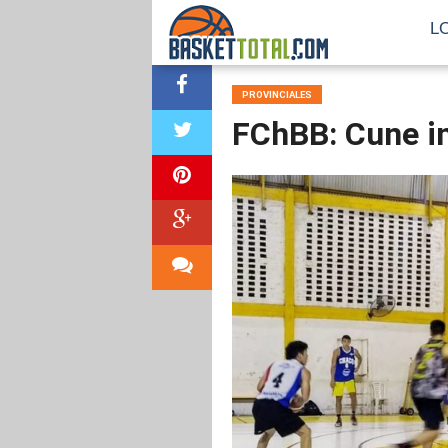
L
PROVINCIALES
FChBB: Cune in