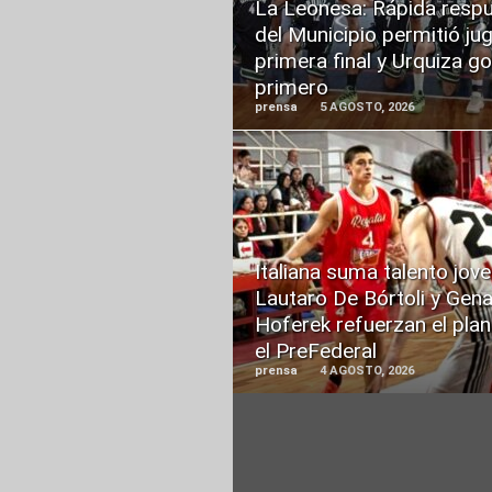
La Leonesa: Rápida resp
del Municipio permitió jug
primera final y Urquiza g
primero
prensa
5 AGOSTO, 2026
READ
MORE
Italiana suma talento jove
Lautaro De Bórtoli y Gen
Hoferek refuerzan el plan
el PreFederal
prensa
4 AGOSTO, 2026