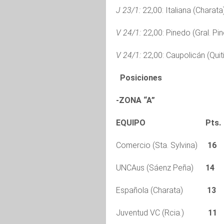
J 23/1:
22,00: Italiana (Charata
V 24/1:
22,00: Pinedo (Gral. Pi
V 24/1:
22,00: Caupolicán (Quiti
Posiciones
-ZONA “A”
EQUIPO Pts
Comercio (Sta. Sylvina)
16
UNCAus (Sáenz Peña)
14
8
Española (Charata)
13
Juventud VC (Rcia.)
11