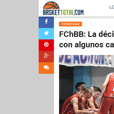
L
PROVINCIALES
FChBB: La déci
con algunos c