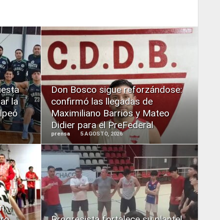
READ
MORE
uesta
Don Bosco sigue reforzándose:
ar la
confirmó las llegadas de
olpeó
Maximiliano Barrios y Mateo
Didier para el PreFederal
prensa
5 AGOSTO, 2026
READ
MORE
n:
aro
Progresista fortalece su plantel