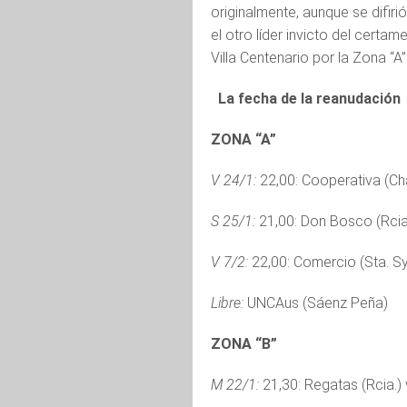
originalmente, aunque se difiri
el otro líder invicto del certa
Villa Centenario por la Zona “A”
La fecha de la reanudación
ZONA “A”
V 24/1:
22,00: Cooperativa (Cha
S 25/1:
21,00: Don Bosco (Rcia.
V 7/2:
22,00: Comercio (Sta. Syl
Libre:
UNCAus (Sáenz Peña)
ZONA “B”
M 22/1:
21,30: Regatas (Rcia.) v