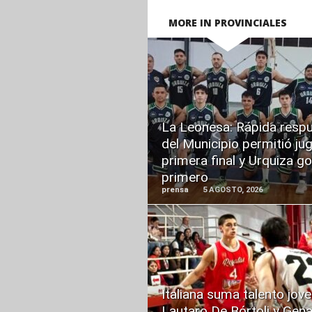
MORE IN PROVINCIALES
READ
MORE
La Leonesa: Rápida resp
del Municipio permitió jug
primera final y Urquiza g
primero
prensa
5 AGOSTO, 2026
READ
MORE
Italiana suma talento jove
Lautaro De Bórtoli y Gen