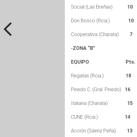
Social (Las Breñas)
10
Don Bosco (Rcia.)
10
Cooperativa (Charata)
7
-ZONA “B”
EQUIPO Pts. 
Regatas (Rcia.)
18
9
Pinedo C. (Gral. Pinedo)
16
9
Italiana (Charata)
15
CUNE (Rcia.)
14
9
Acción (Sáenz Peña)
13