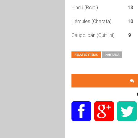
Hindú (Rcia.)
13
Hércules (Charata)
10
Caupolicán (Quitilipi)
9
9
RELATED ITEMS
PORTADA