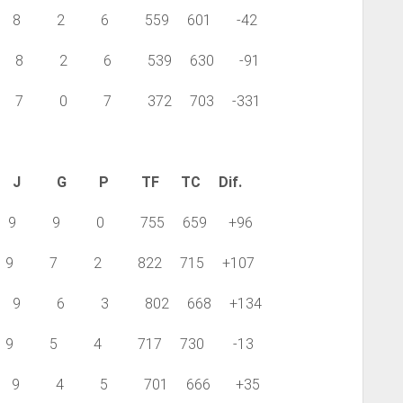
8 2 6 559 601 -42
8 2 6 539 630 -91
7 0 7 372 703 -331
J G P TF TC Dif.
 9 0 755 659 +96
 7 2 822 715 +107
9 6 3 802 668 +134
 5 4 717 730 -13
9 4 5 701 666 +35