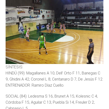
SÍNTESIS:
HINDÚ (99): Magallanes A 10; Dell’ Orto F 11; Banegas C
9; Ghidini A 42; Coronel L 8; Centanaro D 7; De Jesús F 12.
ENTRENADOR: Ramiro Díaz Cuello.
SOCIAL (84): Ledesma S 16; Brunet A 15; Kolesnic C 4;
Córdoba F 15; Aguilar C 13; Puebla Si 14; Freuler D 2;
Cabnasio L 5