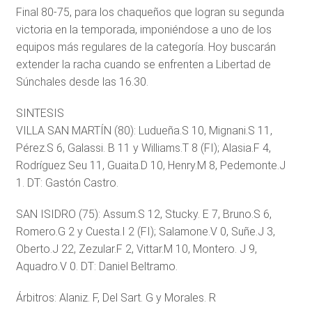
Final 80-75, para los chaqueños que logran su segunda
victoria en la temporada, imponiéndose a uno de los
equipos más regulares de la categoría. Hoy buscarán
extender la racha cuando se enfrenten a Libertad de
Súnchales desde las 16.30.
SINTESIS
VILLA SAN MARTÍN (80): Ludueña.S 10, Mignani.S 11,
Pérez.S 6, Galassi. B 11 y Williams.T 8 (FI); Alasia.F 4,
Rodríguez Seu 11, Guaita.D 10, Henry.M 8, Pedemonte.J
1. DT: Gastón Castro.
SAN ISIDRO (75): Assum.S 12, Stucky. E 7, Bruno.S 6,
Romero.G 2 y Cuesta.I 2 (FI); Salamone.V 0, Suñe.J 3,
Oberto.J 22, Zezular.F 2, Vittar.M 10, Montero. J 9,
Aquadro.V 0. DT: Daniel Beltramo.
Árbitros: Alaniz. F, Del Sart. G y Morales. R