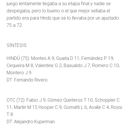
juego lentamente llegaba a su etapa final y nadie se
despegaba; pero lo bueno o el que mejor sellaba el
partido era para Hindú que se lo llevaba por un ajustado
75 a 72.
SÍNTESIS:
HINDÚ (75): Montes A 9; Guaita D 11; Fernández P 19;
Cequeira M 8; Valentine G 2; Basualdo J 7; Romero C 10;
Montero J 9.
DT: Fernando Rivero.
OTC (72): Fabio J 9; Gómez Quinteros T 10; Schoppler C
11; Martín M 15 Hooper C 9; Gornatti L 6; Avalle C 4; Rossi
T 8.
DT: Alejandro Kuperman.