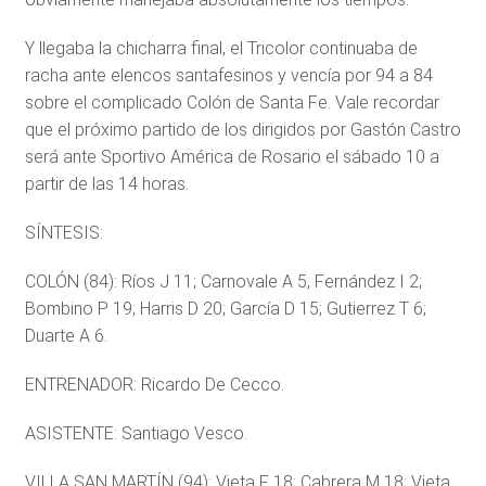
Y llegaba la chicharra final, el Tricolor continuaba de
racha ante elencos santafesinos y vencía por 94 a 84
sobre el complicado Colón de Santa Fe. Vale recordar
que el próximo partido de los dirigidos por Gastón Castro
será ante Sportivo América de Rosario el sábado 10 a
partir de las 14 horas.
SÍNTESIS:
COLÓN (84): Ríos J 11; Carnovale A 5, Fernández I 2;
Bombino P 19; Harris D 20; García D 15; Gutierrez T 6;
Duarte A 6.
ENTRENADOR: Ricardo De Cecco.
ASISTENTE: Santiago Vesco.
VILLA SAN MARTÍN (94): Vieta F 18; Cabrera M 18; Vieta