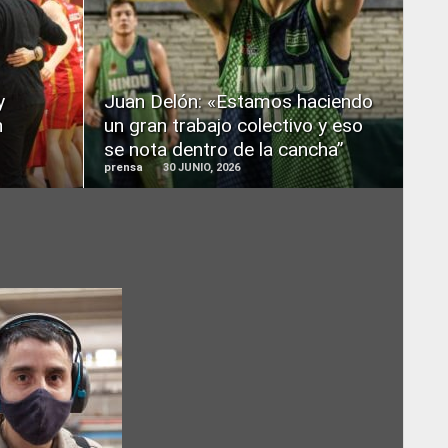
READ
MORE
y
Juan Delón: «Estamos haciendo
n
un gran trabajo colectivo y eso
se nota dentro de la cancha”
prensa
30 JUNIO, 2026