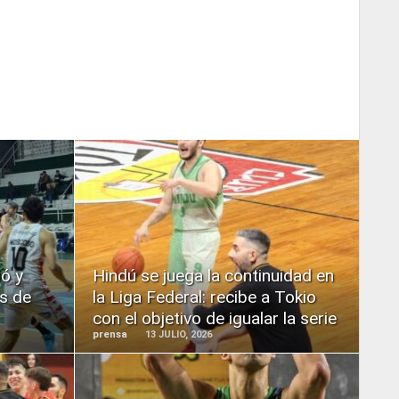
READ
MORE
ió y
Hindú se juega la continuidad en
os de
la Liga Federal: recibe a Tokio
con el objetivo de igualar la serie
prensa
13 JULIO, 2026