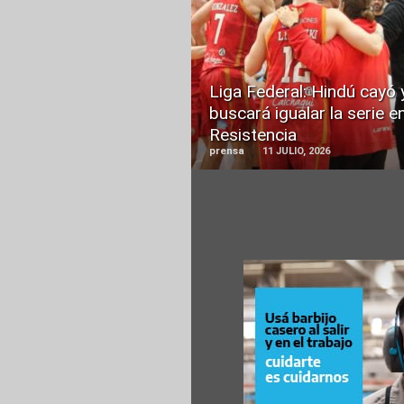
READ
MORE
Liga Federal: Hindú cayó 
buscará igualar la serie e
Resistencia
prensa
11 JULIO, 2026