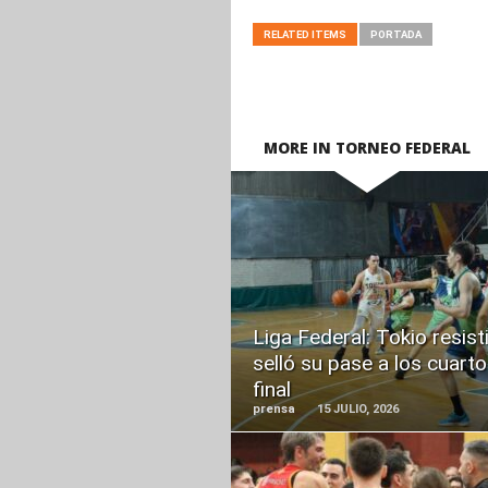
RELATED ITEMS
PORTADA
MORE IN TORNEO FEDERAL
READ
MORE
Liga Federal: Tokio resist
selló su pase a los cuart
final
prensa
15 JULIO, 2026