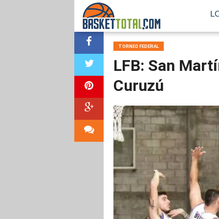
L
TORNEO FEDERAL
LFB: San Martí
Curuzú