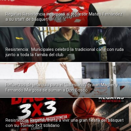
Regatas Resistencia incorporó al profesor Mateo Fernández
a su staff de básquet
Resistencia: Municipales celebró la tradicional caña con ruda
junto a toda la familia del club
Refuerzos de jerarquía para el “Salesiano”: Braian Maglier y
Fernando Margosa se suman a Don Bosco
Resistencia: Regatas invita a vivir una gran fiesta del básquet
con su Torneo 3×3 solidario