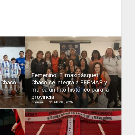
READ
MORE
Femenino: El maxibásquet
 Chaco
Chaco se integra a FFEMAR y
e
marca un hito histórico para la
provincia
prensa
11 ABRIL, 2026