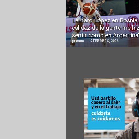
READ
MORE
Lautaro López en Bosnia:
calidez de la gente me hi
sentir como en Argentina
prensa
7 FEBRERO, 2026