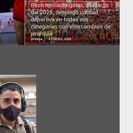
READ
Resistencia: Regatas, a lo largo
MORE
del 2025, desplegó calidad
 “La
deportiva en todas sus
zo
categorías con intercambios de
”
jerarquía
prensa
4 ENERO, 2026