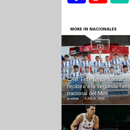
MORE IN NACIONALES
READ
MORE
CAB: Este fin de semana,
recibirá a la segunda fas
nacional del Mini
prensa
3 JULIO, 2026