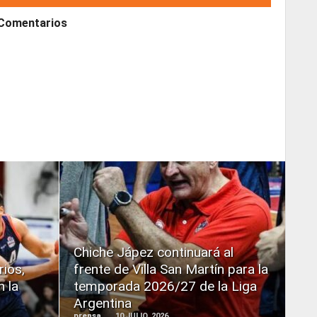
Comentarios
READ
MORE
Chiche Jápez continuará al
rios,
frente de Villa San Martín para la
n la
temporada 2026/27 de la Liga
Argentina
prensa
10 JULIO, 2026