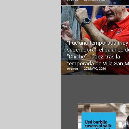
READ
MORE
“Fue una temporada muy
superadora”: el balance d
“Chiche” Jápez tras la
temporada de Villa San M
prensa
27 MAYO, 2026