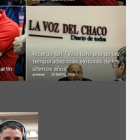
READ
MORE
e
Ricardo Siri: “Villa tuvo una de las
temporadas más exitosas de los
artín
últimos años”
prensa
25 MAYO, 2026