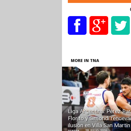
MORE IN TNA
READ
MORE
Liga Argentina: Pérez Bar
Florito y Simondi renueva
ilusión en Villa San Martín
prensa
28 JULIO, 2026