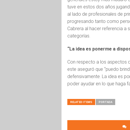
tuve en estos dos años jugando
al lado de profesionales de pr
progresando tanto como perso
Cabrera al hacer referencia a 
categorías.
“La idea es ponerme a dispos
Con respecto a los aspectos qu
este aseguró que “puedo brind
defensivamente. La idea es po
poder ayudar en lo que haga fal
RELATED ITEMS
PORTADA