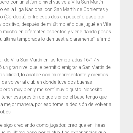
pero con un altísimo nivel vuelve a Villa San Martín
 en la Liga Nacional con San Martín de Corrientes y
co (Córdoba), entre esos dos un pequeño paso por
uy positivo, después de mi último año que jugué en Villa
do mucho en diferentes aspectos y viene dando pasos
Su última temporada lo demuestra claramente”, afirmó
lar de Villa San Martín en las temporadas 16/17 y
 un gran nivel que le permitió emigrar a San Martín de
osibilidad, lo analicé con mi representante y creímos
 de volver al club en donde tuve dos buenas
ieron muy bien y me sentí muy a gusto. Necesito
 tener esa presión de que siendo el base tengo que
 la mejor manera, por eso tome la decisión de volver a
dobés.
e sigo creciendo como jugador, creo que en líneas
e mi último paso por el club. Las experiencias que