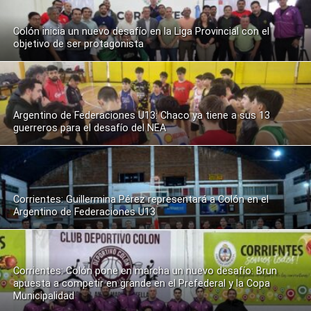
Colón inicia un nuevo desafío en la Liga Provincial con el
objetivo de ser protagonista
Argentino de Federaciones U13: Chaco ya tiene a sus 13
guerreros para el desafío del NEA
Corrientes: Guillermina Pérez representará a Colón en el
Argentino de Federaciones U13
Corrientes: Colón pone en marcha un nuevo desafío: Brun
apuesta a competir en grande en el Prefederal y la Copa
Municipalidad