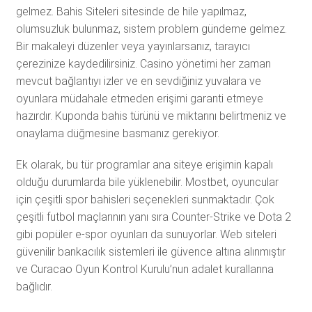
gelmez. Bahis Siteleri sitesinde de hile yapılmaz,
olumsuzluk bulunmaz, sistem problem gündeme gelmez.
Bir makaleyi düzenler veya yayınlarsanız, tarayıcı
çerezinize kaydedilirsiniz. Casino yönetimi her zaman
mevcut bağlantıyı izler ve en sevdiğiniz yuvalara ve
oyunlara müdahale etmeden erişimi garanti etmeye
hazırdır. Kuponda bahis türünü ve miktarını belirtmeniz ve
onaylama düğmesine basmanız gerekiyor.
Ek olarak, bu tür programlar ana siteye erişimin kapalı
olduğu durumlarda bile yüklenebilir. Mostbet, oyuncular
için çeşitli spor bahisleri seçenekleri sunmaktadır. Çok
çeşitli futbol maçlarının yanı sıra Counter-Strike ve Dota 2
gibi popüler e-spor oyunları da sunuyorlar. Web siteleri
güvenilir bankacılık sistemleri ile güvence altına alınmıştır
ve Curacao Oyun Kontrol Kurulu’nun adalet kurallarına
bağlıdır.