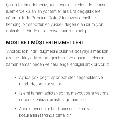
Çünkü takdir ederseniz, şans oyunları sitelerinde finansal
işlemlerde kullanılan yöntemler, ara sıra değişikliklere
uğramaktadır. Premium Dota 2 turnuvası genellikle
herhangi bir esportun en yüksek değeri olan bir milyon
dolarlık tek bir dolarlık hediye havuzuna sahiptir.
MOSTBET MÜŞTERI HIZMETLERI
“Android için İndir” düğmesini bulun ve dosyayı almak için
üzerine tıklayın. Mostbet gibi bahis ve casino sitelerinin
zaman zaman neden ve nasıl engellendiğini artık biliyoruz.
Ayrıca çok çeşitli spor bahisleri seçenekleri ve
rekabetçi oranlar sunar.
İşlemi tamamladıktan sonra, mevcut para yatırma
seçeneklerinizin bir listesi görünmelidir.
Ancak, oyuncular her bonusun hüküm ve
koşullarının farkında olmalıdır.