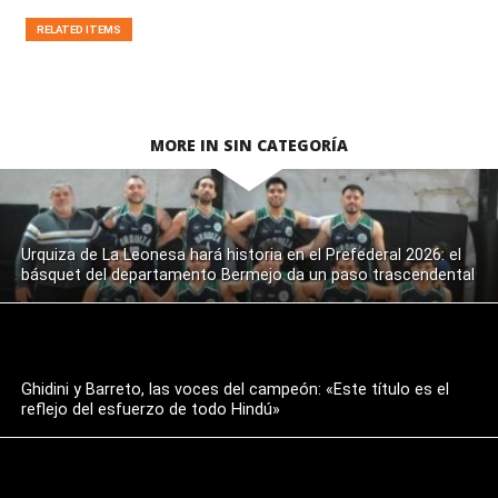
RELATED ITEMS
MORE IN SIN CATEGORÍA
Urquiza de La Leonesa hará historia en el Prefederal 2026: el
básquet del departamento Bermejo da un paso trascendental
Ghidini y Barreto, las voces del campeón: «Este título es el
reflejo del esfuerzo de todo Hindú»