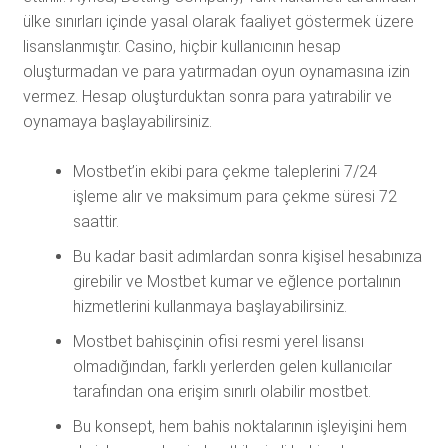
ülke sınırları içinde yasal olarak faaliyet göstermek üzere
lisanslanmıştır. Casino, hiçbir kullanıcının hesap
oluşturmadan ve para yatırmadan oyun oynamasına izin
vermez. Hesap oluşturduktan sonra para yatırabilir ve
oynamaya başlayabilirsiniz.
Mostbet’in ekibi para çekme taleplerini 7/24
işleme alır ve maksimum para çekme süresi 72
saattir.
Bu kadar basit adımlardan sonra kişisel hesabınıza
girebilir ve Mostbet kumar ve eğlence portalının
hizmetlerini kullanmaya başlayabilirsiniz.
Mostbet bahisçinin ofisi resmi yerel lisansı
olmadığından, farklı yerlerden gelen kullanıcılar
tarafından ona erişim sınırlı olabilir mostbet.
Bu konsept, hem bahis noktalarının işleyişini hem