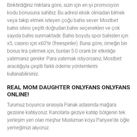
Biriktirdiğiniz miktara göre, sizin için en iyi promosyon
kodu bonusuna sahibiz. Bu adresi eksik olmadan bilmek
veya takip etmek isteyen çoğu bahis sever. Mostbet
bahis sitesi çeşitli doğrudan bahis seçenekleri ve çok
sayıda bahis sunmaktadır. Bahis boyutu spor bahisleri için
x5, casino için x60’tır (freespinler). Buna göre, örneğin bin
bonus lira çekmek için, bunları 5.0 oranlı bir etkinliğe
yatırmanız gerekir. Para yatırmak istiyorsanız, Mostbet
aracılığıyla çeşitli farklı ödeme yöntemlerini
kullanabilirsiniz.
REAL MOM DAUGHTER ONLYFANS ONLYFANS
ONLINE!
Turumuz boyunca sırasıyla Panak adasında mağara
gezisine katılıyoruz. Kanolarla geziye katılıp bölgenin tek
yerleşim yeri olan meşhur Müslüman köyü Panyee’de öğle
yemeğimizi alıyoruz.