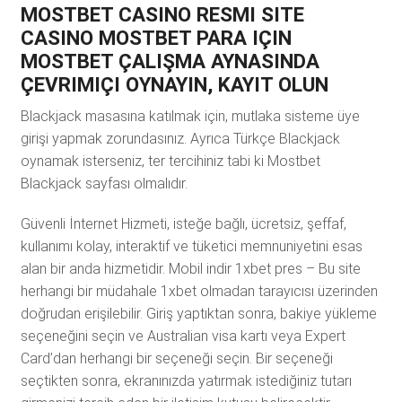
MOSTBET CASINO RESMI SITE
CASINO MOSTBET PARA IÇIN
MOSTBET ÇALIŞMA AYNASINDA
ÇEVRIMIÇI OYNAYIN, KAYIT OLUN
Blackjack masasına katılmak için, mutlaka sisteme üye
girişi yapmak zorundasınız. Ayrıca Türkçe Blackjack
oynamak isterseniz, ter tercihiniz tabi ki Mostbet
Blackjack sayfası olmalıdır.
Güvenli İnternet Hizmeti, isteğe bağlı, ücretsiz, şeffaf,
kullanımı kolay, interaktif ve tüketici memnuniyetini esas
alan bir anda hizmetidir. Mobil indir 1xbet pres – Bu site
herhangi bir müdahale 1xbet olmadan tarayıcısı üzerinden
doğrudan erişilebilir. Giriş yaptıktan sonra, bakiye yükleme
seçeneğini seçin ve Australian visa kartı veya Expert
Card’dan herhangi bir seçeneği seçin. Bir seçeneği
seçtikten sonra, ekranınızda yatırmak istediğiniz tutarı