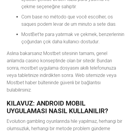
çekme seçeneğine sahiptir.
Com base no método que você escolher, os
saques podem levar de um minuto a sete dias.
MostBet’te para yatırmak ve çekmek, benzerlerinin
çoğundan çok daha kullanıcı dostudur..
Aslına bakarsanız Mostbet sitesinin tamamı, genel
anlamda casino konseptinde olan bir sitedir. Bundan
sonra, mostbet uygulama dosyasını akıllı telefonunuza
veya tabletinize indirdikten sonra. Web sitemizde veya
Mostbet haber bülteninde güvenli bir bağlantısı
bulabilirsiniz.
KILAVUZ: ANDROID MOBIL
UYGULAMASI NASIL KULLANILIR?
Evolution gambling oyunlarında hile yapılmaz, herhangi bir
olumsuzluk, herhangi bir metode problem gündeme