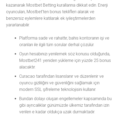
kazanarak Mostbet Betting kurallarına dikkat edin. Enerji
oyuncuları, Mostbet’ten bonus teklifleri alarak ve
benzersiz eylemlere katılarak ek iyileştirmelerden
yararlanabilir.
Platforma sade ve rahattır, bahis kontoranın işi ve
oranları ile ilgili tüm sorular derhal çözülür.
Oyun hesabınızı yenilemek söz konusu olduğunda,
Mostbet241 yeniden yükleme için yüzde 25 bonus
alacaktır.
Curacao tarafından lisanslanır ve düzenlenir ve
oyuncu gizliliğini ve güvenliğini sağlamak için
modern SSL şifreleme teknolojisini kullanır.
Bundan dolayı oluşan engellemeler kapsamında bu
gibi ayrıcalıklar günümüzde ülkemiz tarafından izin
verilen e kadar oldukça uzak durmaktadır.