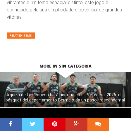
vibrantes e um tema espacial distinto, este jogo é
conhecido pela sua simplicidade e potencial de grandes
vitórias.
RELATED ITEMS
MORE IN SIN CATEGORÍA
Urquiza de La Leonesa hará historia en el Prefederal 2026: el
básquet del departamento Bermejo da un paso trascendental
Ghidini y Barreto, las voces del campeón: «Este título es el