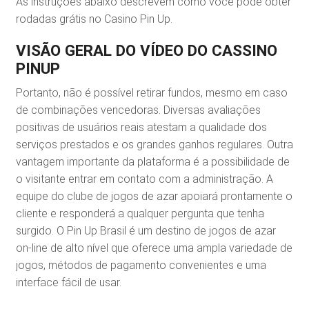
As instruções abaixo descrevem como você pode obter
rodadas grátis no Casino Pin Up.
VISÃO GERAL DO VÍDEO DO CASSINO
PINUP
Portanto, não é possível retirar fundos, mesmo em caso
de combinações vencedoras. Diversas avaliações
positivas de usuários reais atestam a qualidade dos
serviços prestados e os grandes ganhos regulares. Outra
vantagem importante da plataforma é a possibilidade de
o visitante entrar em contato com a administração. A
equipe do clube de jogos de azar apoiará prontamente o
cliente e responderá a qualquer pergunta que tenha
surgido. O Pin Up Brasil é um destino de jogos de azar
on-line de alto nível que oferece uma ampla variedade de
jogos, métodos de pagamento convenientes e uma
interface fácil de usar.