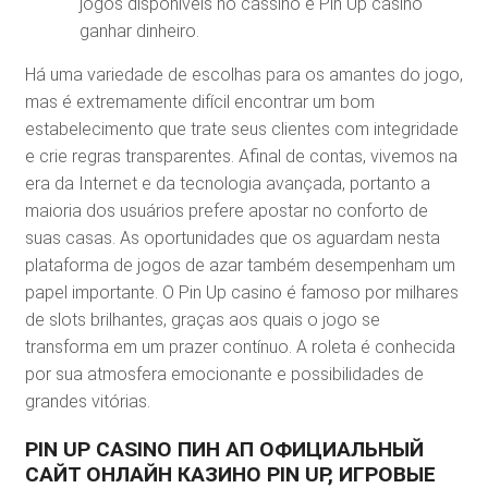
jogos disponíveis no cassino e Pin Up casino
ganhar dinheiro.
Há uma variedade de escolhas para os amantes do jogo,
mas é extremamente difícil encontrar um bom
estabelecimento que trate seus clientes com integridade
e crie regras transparentes. Afinal de contas, vivemos na
era da Internet e da tecnologia avançada, portanto a
maioria dos usuários prefere apostar no conforto de
suas casas. As oportunidades que os aguardam nesta
plataforma de jogos de azar também desempenham um
papel importante. O Pin Up casino é famoso por milhares
de slots brilhantes, graças aos quais o jogo se
transforma em um prazer contínuo. A roleta é conhecida
por sua atmosfera emocionante e possibilidades de
grandes vitórias.
PIN UP CASINO ПИН АП ОФИЦИАЛЬНЫЙ
САЙТ ОНЛАЙН КАЗИНО PIN UP, ИГРОВЫЕ