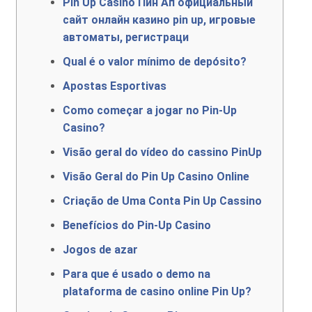
Pin Up Casino Пин Ап официальный
сайт онлайн казино pin up, игровые
автоматы, регистраци
Qual é o valor mínimo de depósito?
Apostas Esportivas
Como começar a jogar no Pin-Up
Casino?
Visão geral do vídeo do cassino PinUp
Visão Geral do Pin Up Casino Online
Criação de Uma Conta Pin Up Cassino
Benefícios do Pin-Up Casino
Jogos de azar
Para que é usado o demo na
plataforma de casino online Pin Up?