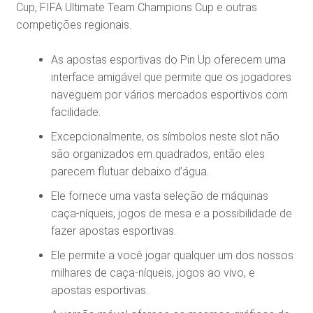
Cup, FIFA Ultimate Team Champions Cup e outras
competições regionais.
As apostas esportivas do Pin Up oferecem uma
interface amigável que permite que os jogadores
naveguem por vários mercados esportivos com
facilidade.
Excepcionalmente, os símbolos neste slot não
são organizados em quadrados, então eles
parecem flutuar debaixo d’água.
Ele fornece uma vasta seleção de máquinas
caça-níqueis, jogos de mesa e a possibilidade de
fazer apostas esportivas.
Ele permite a você jogar qualquer um dos nossos
milhares de caça-níqueis, jogos ao vivo, e
apostas esportivas.