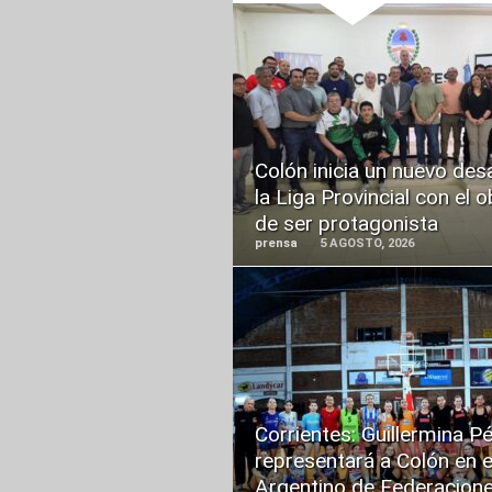
READ
MORE
Colón inicia un nuevo des
la Liga Provincial con el o
de ser protagonista
prensa
5 AGOSTO, 2026
READ
MORE
Corrientes: Guillermina P
representará a Colón en e
Argentino de Federacion