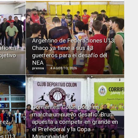
READ
MORE
Argentino de Federaciones U13:
afío en
Chaco ya tiene a sus 13
bjetivo
guerreros para el desafío del
NEA
prensa
4 AGOSTO, 2026
READ
Corrientes: Colón pone en
MORE
marcha un nuevo desafío: Brun
érez
apuesta a competir en grande en
l
el Prefederal y la Copa
es U13
Municipalidad