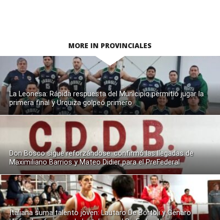
MORE IN PROVINCIALES
La Leonesa: Rápida respuesta del Municipio permitió jugar la
primera final y Urquiza golpeó primero
Don Bosco sigue reforzándose: confirmó las llegadas de
Maximiliano Barrios y Mateo Didier para el PreFederal
Italiana suma talento joven: Lautaro De Bórtoli y Genaro