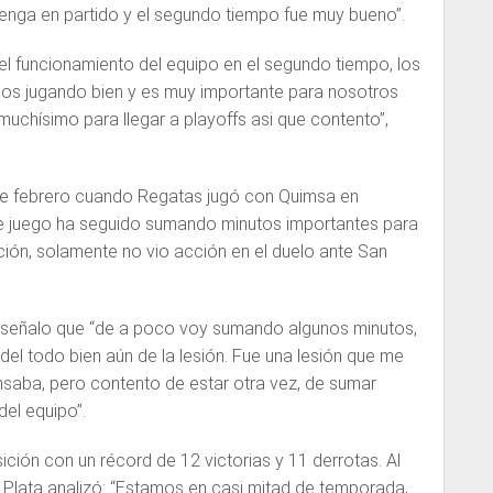
enga en partido y el segundo tiempo fue muy bueno”.
 el funcionamiento del equipo en el segundo tiempo, los
imos jugando bien y es muy importante para nosotros
 muchísimo para llegar a playoffs asi que contento”,
 de febrero cuando Regatas jugó con Quimsa en
se juego ha seguido sumando minutos importantes para
ión, solamente no vio acción en el duelo ante San
r señalo que “de a poco voy sumando algunos minutos,
del todo bien aún de la lesión. Fue una lesión que me
nsaba, pero contento de estar otra vez, de sumar
del equipo”.
ición con un récord de 12 victorias y 11 derrotas. Al
 Plata analizó: “Estamos en casi mitad de temporada,