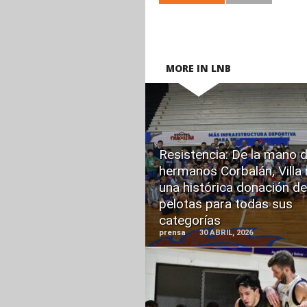
MORE IN LNB
READ
Resistencia: De la mano d
MORE
hermanos Corbalán, Villa 
una histórica donación de
pelotas para todas sus
categorías
prensa
30 ABRIL, 2026