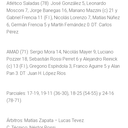
Atlético Saladas (78): José González 5, Leonardo
Mosconi 7, Jorge Banegas 16, Mariano Mazzini (c) 21 y
Gabriel Frencia 11 (F.I.), Nicolás Lorenzo 7, Matías Núñez
6, Germán Frencia 5 y Martín Fernández 0. DT: Carlos
Pérez.
AMAD (71): Sergio Mora 14, Nicolás Mayer 9, Luciano
Pozzer 18, Sebastián Rossi Perret 6 y Alejandro Reinick
(c) 13 (F.I.), Gregorio Espíndola 3, Franco Aguirre 5 y Alan
Pan 3. DT: Juan H. López Ríos.
Parciales: 17-19, 19-11 (36-30), 18-25 (54-55) y 24-16
(78-71).
Árbitros: Matías Zapata – Lucas Tevez.
C. Técnico: Néstor Rossi.