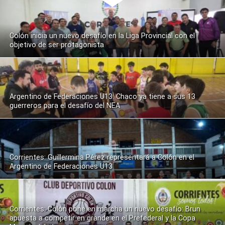
Colón inicia un nuevo desafío en la Liga Provincial con el
objetivo de ser protagonista
Argentino de Federaciones U13: Chaco ya tiene a sus 13
guerreros para el desafío del NEA
Corrientes: Guillermina Pérez representará a Colón en el
Argentino de Federaciones U13
Corrientes: Colón pone en marcha un nuevo desafío: Brun
apuesta a competir en grande en el Prefederal y la Copa