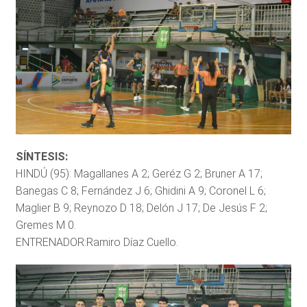
SÍNTESIS:
HINDÚ (95): Magallanes A 2; Geréz G 2; Bruner A 17;
Banegas C 8; Fernández J 6; Ghidini A 9; Coronel L 6;
Maglier B 9; Reynozo D 18; Delón J 17; De Jesús F 2;
Gremes M 0.
ENTRENADOR:Ramiro Díaz Cuello.