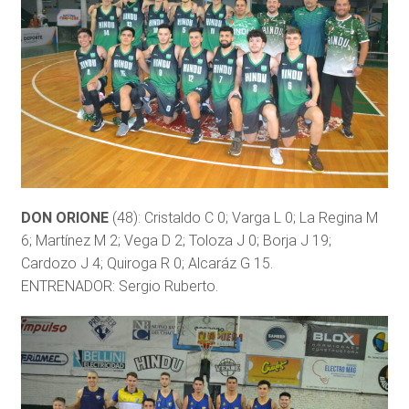
DON ORIONE
(48): Cristaldo C 0; Varga L 0; La Regina M
6; Martínez M 2; Vega D 2; Toloza J 0; Borja J 19;
Cardozo J 4; Quiroga R 0; Alcaráz G 15.
ENTRENADOR: Sergio Ruberto.