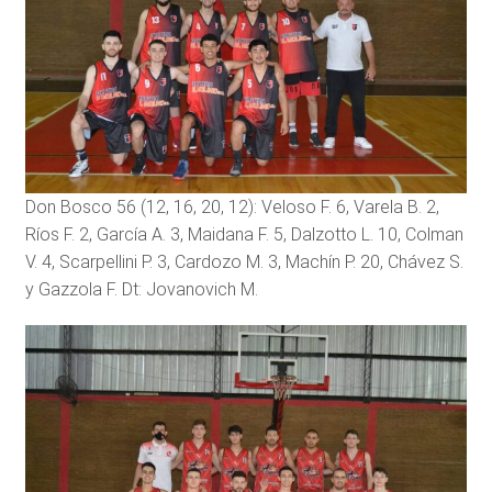
Don Bosco 56 (12, 16, 20, 12): Veloso F. 6, Varela B. 2,
Ríos F. 2, García A. 3, Maidana F. 5, Dalzotto L. 10, Colman
V. 4, Scarpellini P. 3, Cardozo M. 3, Machín P. 20, Chávez S.
y Gazzola F. Dt: Jovanovich M.