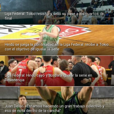
Liga Federal: Tokio resistió y selló su pase a los cuartos de
final
Hindú se juega la continuidad en la Liga Federal: recibe a Tokio
con el objetivo de igualar la serie
Liga Federal: Hindú cayó y buscará igualar la serie en
Resistencia
Juan Delón: «Estamos haciendo un gran trabajo colectivo y
eso se nota dentro de la cancha”