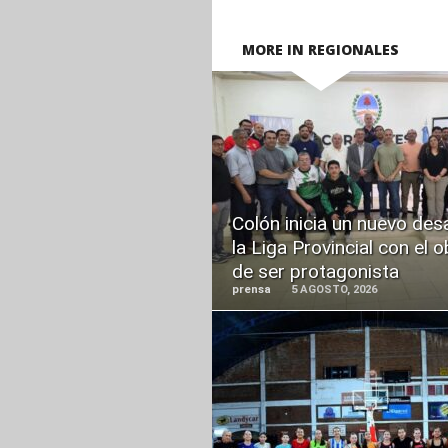
MORE IN REGIONALES
READ
MORE
Colón inicia un nuevo des
la Liga Provincial con el o
de ser protagonista
prensa
5 AGOSTO, 2026
READ
MORE