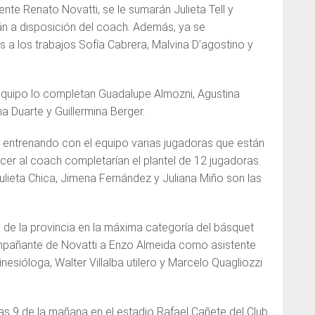
ente Renato Novatti, se le sumarán Julieta Tell y
án a disposición del coach. Además, ya se
s a los trabajos Sofía Cabrera, Malvina D’agostino y
quipo lo completan Guadalupe Almozni, Agustina
a Duarte y Guillermina Berger.
entrenando con el equipo varias jugadoras que están
er al coach completarían el plantel de 12 jugadoras.
Julieta Chica, Jimena Fernández y Juliana Miño son las
e de la provincia en la máxima categoría del básquet
pañante de Novatti a Enzo Almeida como asistente
inesióloga, Walter Villalba utilero y Marcelo Quagliozzi
las 9 de la mañana en el estadio Rafael Cañete del Club