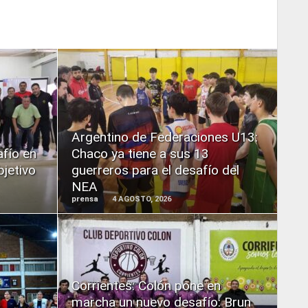
READ
MORE
Argentino de Federaciones U13:
afío en
Chaco ya tiene a sus 13
bjetivo
guerreros para el desafío del
NEA
prensa
4 AGOSTO, 2026
READ
Corrientes: Colón pone en
MORE
marcha un nuevo desafío: Brun