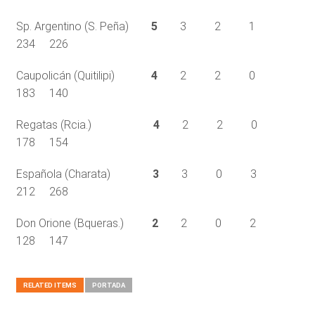
Sp. Argentino (S. Peña)
5
3 2 1
234 226
Caupolicán (Quitilipi)
4
2 2 0
183 140
Regatas (Rcia.)
4
2 2 0
178 154
Española (Charata)
3
3 0 3
212 268
Don Orione (Bqueras.)
2
2 0 2
128 147
RELATED ITEMS
PORTADA