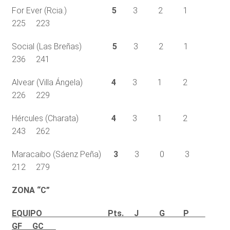
For Ever (Rcia.)
5
3 2 1
225 223
Social (Las Breñas)
5
3 2 1
236 241
Alvear (Villa Ángela)
4
3 1 2
226 229
Hércules (Charata)
4
3 1 2
243 262
Maracaibo (Sáenz Peña)
3
3 0 3
212 279
ZONA “C”
EQUIPO Pts. J G P
GF GC