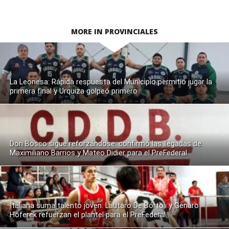
MORE IN PROVINCIALES
La Leonesa: Rápida respuesta del Municipio permitió jugar la
primera final y Urquiza golpeó primero
Don Bosco sigue reforzándose: confirmó las llegadas de
Maximiliano Barrios y Mateo Didier para el PreFederal
Italiana suma talento joven: Lautaro De Bórtoli y Genaro
Hoferek refuerzan el plantel para el PreFederal