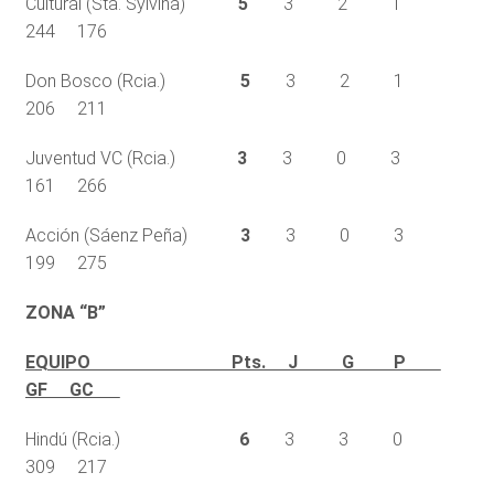
Cultural (Sta. Sylvina)
5
3 2 1
244 176
Don Bosco (Rcia.)
5
3 2 1
206 211
Juventud VC (Rcia.)
3
3 0 3
161 266
Acción (Sáenz Peña)
3
3 0 3
199 275
ZONA “B”
EQUIPO Pts. J G P
GF GC
Hindú (Rcia.)
6
3 3 0
309 217