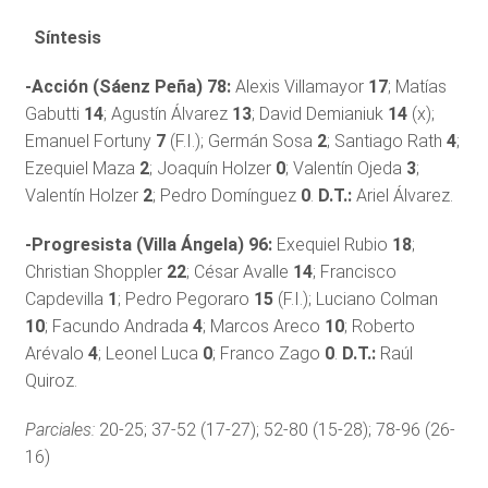
Síntesis
-Acción (Sáenz Peña) 78:
Alexis Villamayor
17
; Matías
Gabutti
14
; Agustín Álvarez
13
; David Demianiuk
14
(x);
Emanuel Fortuny
7
(F.I.); Germán Sosa
2
; Santiago Rath
4
;
Ezequiel Maza
2
; Joaquín Holzer
0
; Valentín Ojeda
3
;
Valentín Holzer
2
; Pedro Domínguez
0
.
D.T.:
Ariel Álvarez.
-Progresista (Villa Ángela) 96:
Exequiel Rubio
18
;
Christian Shoppler
22
; César Avalle
14
; Francisco
Capdevilla
1
; Pedro Pegoraro
15
(F.I.); Luciano Colman
10
; Facundo Andrada
4
; Marcos Areco
10
; Roberto
Arévalo
4
; Leonel Luca
0
; Franco Zago
0
.
D.T.:
Raúl
Quiroz.
Parciales:
20-25; 37-52 (17-27); 52-80 (15-28); 78-96 (26-
16)