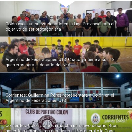
Colón inicia un nuevo desafío en la Liga Provincial con el
objetivo de ser protagonista
Argentino de Federaciones U13: Chaco ya tiene a sus 13
guerreros para el desafío del NEA
Corrientes: Guillermina Pérez representará a Colón en el
Argentino de Federaciones U13
Corrientes: Colón pone en marcha un nuevo desafío: Brun
apuesta a competir en grande en el Prefederal y la Copa