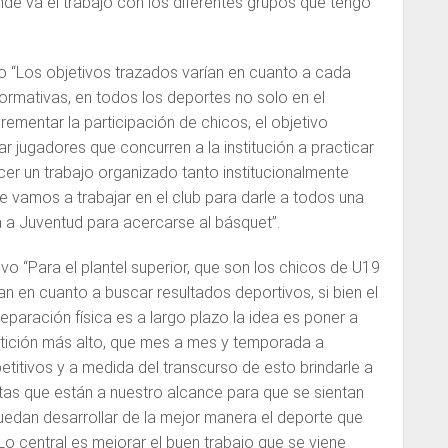
ónde va el trabajo con los diferentes grupos que tengo
jo “Los objetivos trazados varían en cuanto a cada
formativas, en todos los deportes no solo en el
crementar la participación de chicos, el objetivo
r jugadores que concurren a la institución a practicar
er un trabajo organizado tanto institucionalmente
 vamos a trabajar en el club para darle a todos una
a a Juventud para acercarse al básquet”.
o “Para el plantel superior, que son los chicos de U19
an en cuanto a buscar resultados deportivos, si bien el
eparación física es a largo plazo la idea es poner a
tición más alto, que mes a mes y temporada a
tivos y a medida del transcurso de esto brindarle a
tas que están a nuestro alcance para que se sientan
uedan desarrollar de la mejor manera el deporte que
o central es mejorar el buen trabajo que se viene