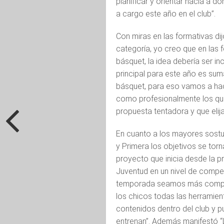
planificar y orientar hacia a d
a cargo este año en el club”.
Con miras en las formativas di
categoría, yo creo que en las 
básquet, la idea debería ser in
principal para este año es suma
básquet, para eso vamos a hac
como profesionalmente los que
propuesta tentadora y que elij
En cuanto a los mayores sostuv
y Primera los objetivos se torn
proyecto que inicia desde la pr
Juventud en un nivel de compe
temporada seamos más competi
los chicos todas las herramien
contenidos dentro del club y p
entrenan”. Además manifestó “L