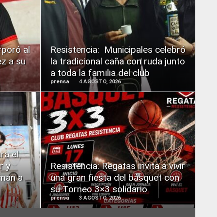
READ
MORE
rporó al
Resistencia: Municipales celebró
z a su
la tradicional caña con ruda junto
a toda la familia del club
prensa
4 AGOSTO, 2026
READ
MORE
ra el
r y
Resistencia: Regatas invita a vivir
man a
una gran fiesta del básquet con
su Torneo 3×3 solidario
prensa
3 AGOSTO, 2026