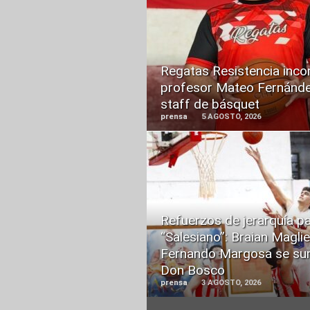
READ
MORE
Regatas Resistencia inco
profesor Mateo Fernánde
staff de básquet
prensa
5 AGOSTO, 2026
READ
MORE
Refuerzos de jerarquía pa
“Salesiano”: Braian Maglie
Fernando Margosa se su
Don Bosco
prensa
3 AGOSTO, 2026