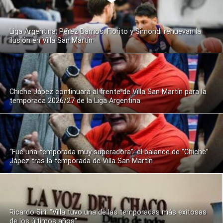
Liga Argentina: Pérez Barrios, Florito y Simondi renuevan la
ilusión en Villa San Martín
Chiche Jápez continuará al frente de Villa San Martín para la
temporada 2026/27 de la Liga Argentina
“Fue una temporada muy superadora”: el balance de “Chiche”
Jápez tras la temporada de Villa San Martín
Ricardo Siri: “Villa tuvo una de las temporadas más exitosas
de los últimos años”