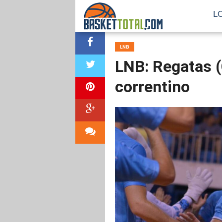
L
LNB
LNB: Regatas (C
correntino