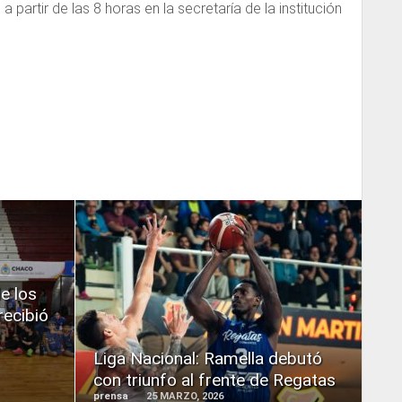
a partir de las 8 horas en la secretaría de la institución
READ
e los
MORE
recibió
Liga Nacional: Ramella debutó
con triunfo al frente de Regatas
prensa
25 MARZO, 2026