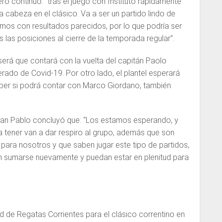
ro continuó: “tras el juego con Instituto rápidamente
 cabeza en el clásico. Va a ser un partido lindo de
os con resultados parecidos, por lo que podría ser
las posiciones al cierre de la temporada regular”.
 será que contará con la vuelta del capitán Paolo
erado de Covid-19. Por otro lado, el plantel esperará
ber si podrá contar con Marco Giordano, también
Juan Pablo concluyó que: “Los estamos esperando, y
a tener van a dar respiro al grupo, además que son
para nosotros y que saben jugar este tipo de partidos,
 sumarse nuevamente y puedan estar en plenitud para
ad de Regatas Corrientes para el clásico correntino en