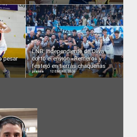
READ
MORE
LNB: Independiente de Oliva
o pesar
cortó el envión «Remero» y
festejó en tierras chaqueñas
prensa
12 ENERO, 2026