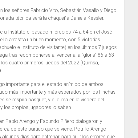
án los señores Fabricio Vito, Sebastián Vasallo y Diego
ionada técnica será la chaqueña Daniela Kessler.
nte a Instituto el pasado miércoles 74 a 64 en el José
ello arrastra un buen momento, con 5 victorias
chuelo e Instituto de visitante) en los últimos 7 juegos.
 llega tras recomponerse al vencer a la “gloria” 86 a 63
 los cuatro primeros juegos del 2022 (Quimsa,
.
ego importante para el estado anímico de ambos
tido más importante y más esperados por los hinchas
 se respira básquet, y el clima en la víspera del
 y los propios jugadores lo saben.
Juan Pablo Arengo y Facundo Piñero dialogaron y
ca de este partido que se viene. Potrillo Arengo
lgunos días para entrenar, para pulir los errores que