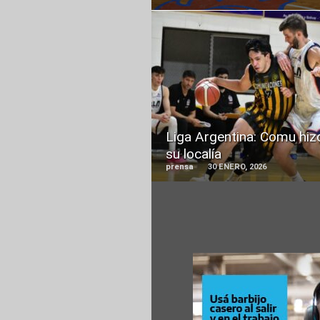
READ
MORE
Liga Argentina: Comu hiz
su localía
prensa
30 ENERO, 2026