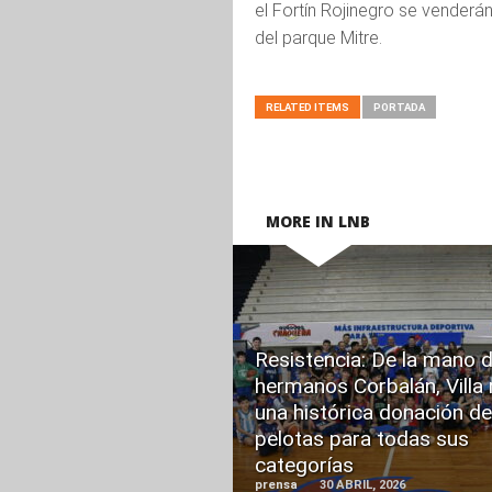
el Fortín Rojinegro se venderán 
del parque Mitre.
RELATED ITEMS
PORTADA
MORE IN LNB
READ
Resistencia: De la mano d
MORE
hermanos Corbalán, Villa 
una histórica donación de
pelotas para todas sus
categorías
prensa
30 ABRIL, 2026