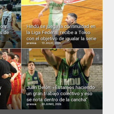
READ
MORE
ió y
Hindú se juega la continuidad en
os de
la Liga Federal: recibe a Tokio
con el objetivo de igualar la serie
prensa
13 JULIO, 2026
READ
MORE
y
Juan Delón: «Estamos haciendo
n
un gran trabajo colectivo y eso
se nota dentro de la cancha”
prensa
30 JUNIO, 2026