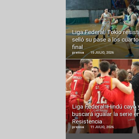
READ
MORE
Liga Federal: Tokio resist
selló su pase a los cuart
final
prensa
15 JULIO, 2026
READ
MORE
Liga Federal: Hindú cayó 
buscará igualar la serie e
Resistencia
prensa
11 JULIO, 2026