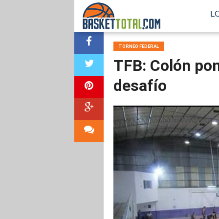
L
TORNEO FEDERAL
TFB: Colón po
desafío