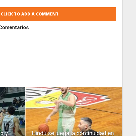
CLICK TO ADD A COMMENT
Comentarios
READ
MORE
ió y
Hindú se juega la continuidad en