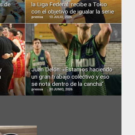
os de
la Liga Federal: recibe a Tokio
con el objetivo de igualar la serie
prensa
13 JULIO, 2026
READ
MORE
y
Juan Delón: «Estamos haciendo
n
un gran trabajo colectivo y eso
se nota dentro de la cancha”
prensa
30 JUNIO, 2026