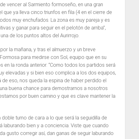
e de vencer al Sarmiento formoseño, en una gran
 que ya lleva cinco triunfos en fila (4 en el cierre de
todos muy enchufados. La zona es muy pareja y es
ivas y ganar para seguir en el pelotón de arriba”,
una de los puntos altos del Aurirrojo.
 por la mañana, y tras el almuerzo y un breve
 Formosa para medirse con Sol, equipo que en su
 en la ronda anterior. “Como todos los partidos será
y elevadas y si bien eso complica a los dos equipos,
á de eso, nos queda la espina de haber perdido el
s una buena chance para demostrarnos a nosotros
estamos por buen camino y que es clave mantener la
doble turno de cara a lo que será la seguidilla de
tá laburando bien y a conciencia. Viste que cuando
da gusto corregir así, dan ganas de seguir laburando