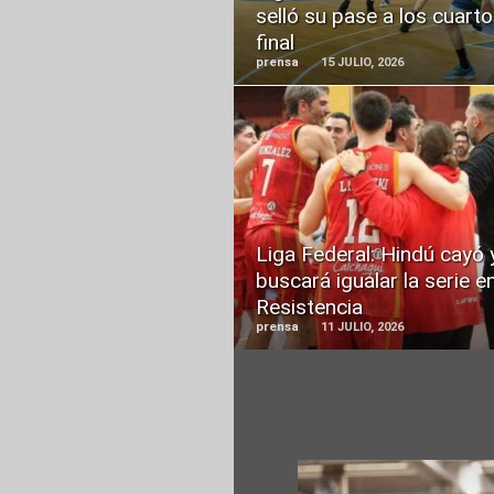
selló su pase a los cuart
final
prensa
15 JULIO, 2026
READ
MORE
Liga Federal: Hindú cayó 
buscará igualar la serie e
Resistencia
prensa
11 JULIO, 2026