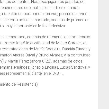
estamos contentos. Nos toca jugar dos partidos de
 tenemos tres de local, así que si bien estamos
ro, no estamos conformes con eso, porque queremos
ero que en la actual temporada, además de promediar
rol muy importante en la faz defensiva.
ctual temporada, además de retener al cuerpo técnico
armiento logró la continuidad de Mauro Coronel, el
s contrataciones de Martín Cequeira, Damián Pineda y
sumaron Andrés Duval y Bruno Álvarez; y la continuidad
19) y Martín Pérez (ahora U-22), además de otros
Germán Hernández, Ignacio Encinas, Lucas Sandoval y
es representan al plantel en el 3×3 –.
iento de Resistencia)