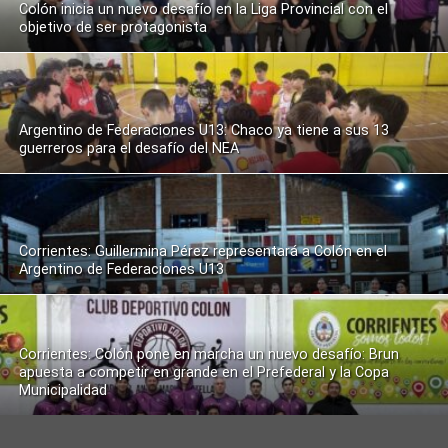
Colón inicia un nuevo desafío en la Liga Provincial con el
objetivo de ser protagonista
Argentino de Federaciones U13: Chaco ya tiene a sus 13
guerreros para el desafío del NEA
Corrientes: Guillermina Pérez representará a Colón en el
Argentino de Federaciones U13
Corrientes: Colón pone en marcha un nuevo desafío: Brun
apuesta a competir en grande en el Prefederal y la Copa
Municipalidad