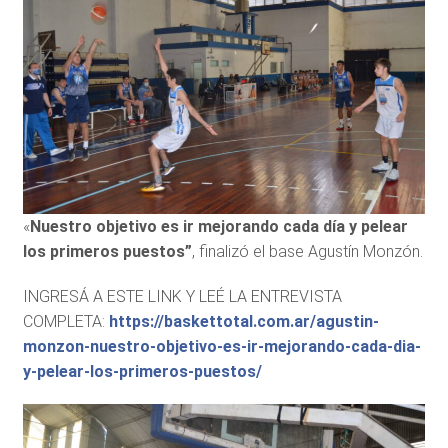
«
Nuestro objetivo es ir mejorando cada día y pelear
los primeros puestos”
, finalizó el base Agustín Monzón.
INGRESÁ A ESTE LINK Y LEÉ LA ENTREVISTA
COMPLETA:
https://baskettotal.com.ar/agustin-
monzon-nuestro-objetivo-es-ir-mejorando-cada-dia-
y-pelear-los-primeros-puestos/